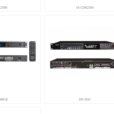
R250N
SS-CDR250N
500CB
DN-501C