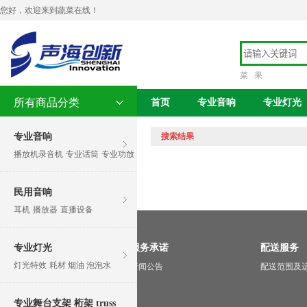
您好，欢迎来到蔬菜在线！
菜
果
所有商品分类
首页
专业音响
专业灯光
专业音响
搜索结果
播放机录音机
专业话筒
专业功放
民用音响
耳机
播放器
直播设备
关于我们
专业灯光
服务承诺
配送服务
灯光特效
耗材 烟油 泡泡水
关于我们
新闻公告
配送范围及
企业资质
专业舞台支架 桁架 truss