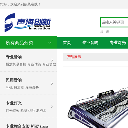
您好，欢迎来到蔬菜在线！
菜
果
所有商品分类
首页
专业音响
专业灯光
专业音响
产品展示
播放机录音机
专业话筒
专业功放
民用音响
耳机
播放器
直播设备
专业灯光
灯光特效
耗材 烟油 泡泡水
专业舞台支架 桁架 truss