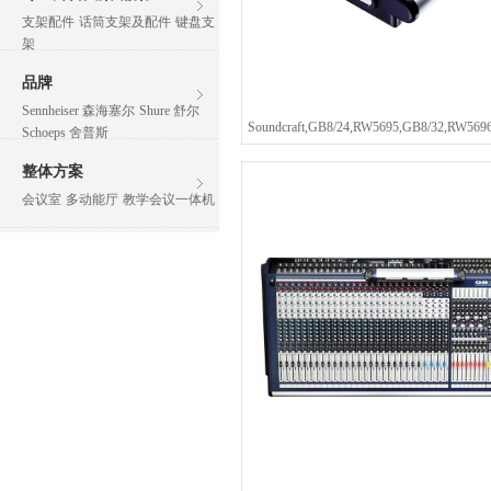
支架配件
话筒支架及配件
键盘支
架
品牌
Sennheiser 森海塞尔
Shure 舒尔
Schoeps 舍普斯
整体方案
会议室
多动能厅
教学会议一体机